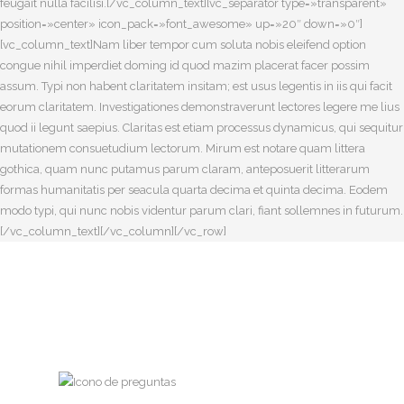
feugait nulla facilisi.[/vc_column_text][vc_separator type=»transparent»
position=»center» icon_pack=»font_awesome» up=»20″ down=»0″]
[vc_column_text]Nam liber tempor cum soluta nobis eleifend option
congue nihil imperdiet doming id quod mazim placerat facer possim
assum. Typi non habent claritatem insitam; est usus legentis in iis qui facit
eorum claritatem. Investigationes demonstraverunt lectores legere me lius
quod ii legunt saepius. Claritas est etiam processus dynamicus, qui sequitur
mutationem consuetudium lectorum. Mirum est notare quam littera
gothica, quam nunc putamus parum claram, anteposuerit litterarum
formas humanitatis per seacula quarta decima et quinta decima. Eodem
modo typi, qui nunc nobis videntur parum clari, fiant sollemnes in futurum.
[/vc_column_text][/vc_column][/vc_row]