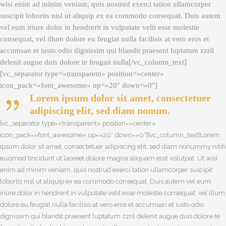
wisi enim ad minim veniam, quis nostrud exerci tation ullamcorper
suscipit lobortis nisl ut aliquip ex ea commodo consequat. Duis autem
vel eum iriure dolor in hendrerit in vulputate velit esse molestie
consequat, vel illum dolore eu feugiat nulla facilisis at vero eros et
accumsan et iusto odio dignissim qui blandit praesent luptatum zzril
delenit augue duis dolore te feugait nulla[/vc_column_text]
[vc_separator type=»transparent» position=»center»
icon_pack=»font_awesome» up=»20″ down=»0″]
Lorem ipsum dolor sit amet, consectetuer
adipiscing elit, sed diam nonum.
[vc_separator type=»transparent» position=»center»
icon_pack=»font_awesome» up=»20″ down=»0″][vc_column_text]Lorem
ipsum dolor sit amet, consectetuer adipiscing elit, sed diam nonummy nibh
euismod tincidunt ut laoreet dolore magna aliquam erat volutpat. Ut wisi
enim ad minim veniam, quis nostrud exerci tation ullamcorper suscipit
lobortis nisl ut aliquip ex ea commodo consequat. Duis autem vel eum
iriure dolor in hendrerit in vulputate velit esse molestie consequat, vel illum
dolore eu feugiat nulla facilisis at vero eros et accumsan et iusto odio
dignissim qui blandit praesent luptatum zzril delenit augue duis dolore te