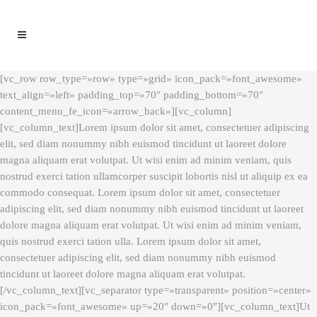
[vc_row row_type=»row» type=»grid» icon_pack=»font_awesome»
text_align=»left» padding_top=»70″ padding_bottom=»70″
content_menu_fe_icon=»arrow_back»][vc_column]
[vc_column_text]Lorem ipsum dolor sit amet, consectetuer adipiscing
elit, sed diam nonummy nibh euismod tincidunt ut laoreet dolore
magna aliquam erat volutpat. Ut wisi enim ad minim veniam, quis
nostrud exerci tation ullamcorper suscipit lobortis nisl ut aliquip ex ea
commodo consequat. Lorem ipsum dolor sit amet, consectetuer
adipiscing elit, sed diam nonummy nibh euismod tincidunt ut laoreet
dolore magna aliquam erat volutpat. Ut wisi enim ad minim veniam,
quis nostrud exerci tation ulla. Lorem ipsum dolor sit amet,
consectetuer adipiscing elit, sed diam nonummy nibh euismod
tincidunt ut laoreet dolore magna aliquam erat volutpat.
[/vc_column_text][vc_separator type=»transparent» position=»center»
icon_pack=»font_awesome» up=»20″ down=»0″][vc_column_text]Ut