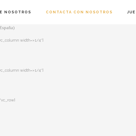
»grid» text_align=»left» background_animation=»none» padding_top
E NOSOTROS
CONTACTA CON NOSOTROS
JU
(España)
[vc_column width=»1/4″]
[vc_column width=»1/4″]
/vc_row]