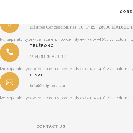
[vc_row row_type=»row» use_row_as_full_screen_section=»no» type=
background_color=»#ffffff»][vc_column width=»1/4″]
SOBR
DIRECCIÓN
Mártires Concepcionistas, 16, 1º iz. | 28006 MADRID 
[vc_separator type=»transparent» border_style=»» up=»40″][/vc_column]
TELÉFONO
(+34) 91 309 31 12
[vc_separator type=»transparent» border_style=»» up=»40″][/vc_column]
E-MAIL
info@edigrama.com
[vc_separator type=»transparent» border_style=»» up=»40″][/vc_column][
CONTACT US