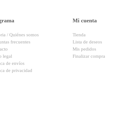
grama
Mi cuenta
oria / Quiénes somos
Tienda
untas frecuentes
Lista de deseos
acto
Mis pedidos
o legal
Finalizar compra
ica de envíos
ica de privacidad