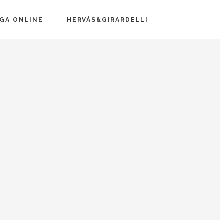
=»100″ padding_bottom=»30″ css_animation=»»
EGA ONLINE
HERVÁS&GIRARDELLI