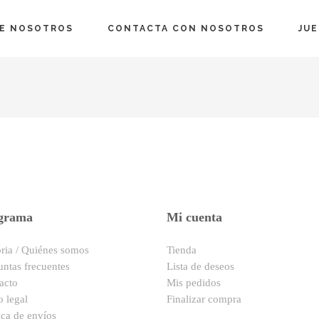
E NOSOTROS
CONTACTA CON NOSOTROS
JU
grama
Mi cuenta
oria / Quiénes somos
Tienda
untas frecuentes
Lista de deseos
acto
Mis pedidos
o legal
Finalizar compra
ica de envíos