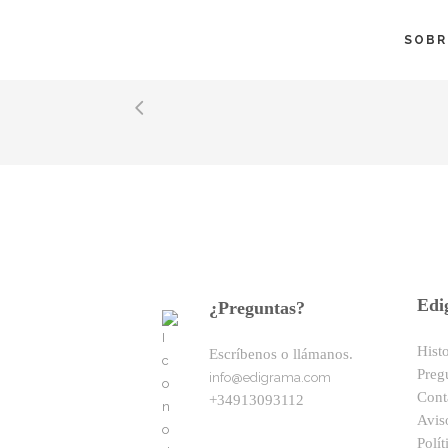
SOBR
No posts were found.
Edi
¿Preguntas?
Hist
Escríbenos o llámanos.
Preg
info@edigrama.com
Cont
+34913093112
Avis
Polít