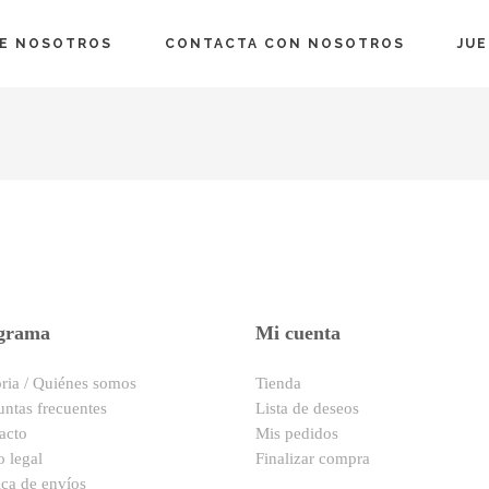
E NOSOTROS
CONTACTA CON NOSOTROS
JU
grama
Mi cuenta
oria / Quiénes somos
Tienda
untas frecuentes
Lista de deseos
acto
Mis pedidos
o legal
Finalizar compra
ica de envíos