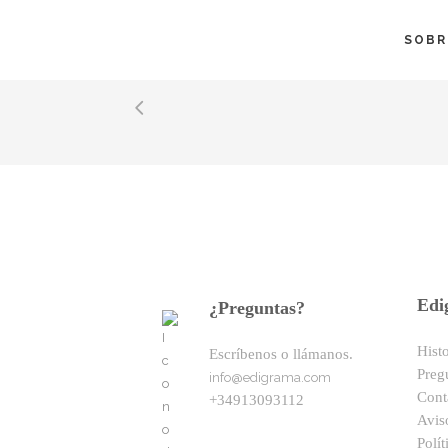
SOBR
No posts were found.
Edi
¿Preguntas?
Hist
Escríbenos o llámanos.
Preg
info@edigrama.com
Cont
+34913093112
Avis
Polít