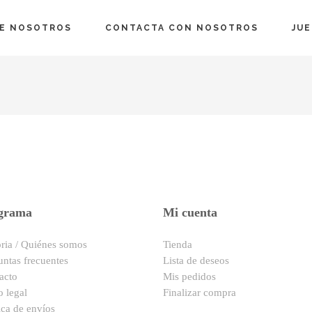
E NOSOTROS
CONTACTA CON NOSOTROS
JU
grama
Mi cuenta
oria / Quiénes somos
Tienda
untas frecuentes
Lista de deseos
acto
Mis pedidos
o legal
Finalizar compra
ica de envíos