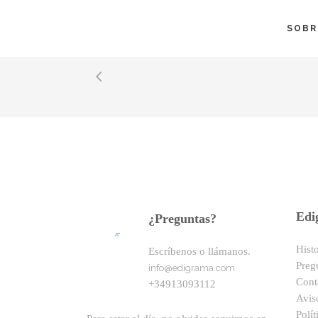
SOBR
No posts were found.
Edi
¿Preguntas?
Hist
Escríbenos o llámanos.
Preg
info@edigrama.com
Cont
+34913093112
Avis
Polít